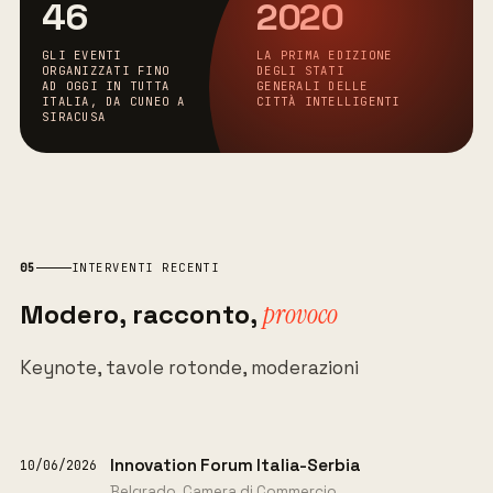
46
2020
GLI EVENTI
LA PRIMA EDIZIONE
ORGANIZZATI FINO
DEGLI STATI
AD OGGI IN TUTTA
GENERALI DELLE
ITALIA, DA CUNEO A
CITTÀ INTELLIGENTI
SIRACUSA
05
INTERVENTI RECENTI
Modero, racconto,
provoco
Keynote, tavole rotonde, moderazioni
Innovation Forum Italia-Serbia
10/06/2026
Belgrado, Camera di Commercio