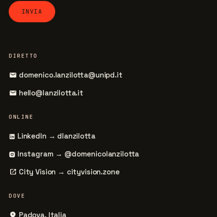
DIRETTO
mail
domenico.lanzilotta@unipd.it
mail
hello@lanzilotta.it
ONLINE
LinkedIn → dlanzilotta
Instagram → @domenicolanzilotta
open_in_new
City Vision → cityvision.zone
DOVE
place
Padova, Italia