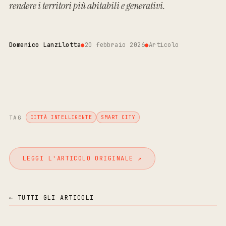
rendere i territori più abitabili e generativi.
Domenico Lanzilotta
●
20 febbraio 2026
●
Articolo
TAG
CITTÀ INTELLIGENTE
SMART CITY
LEGGI L'ARTICOLO ORIGINALE ↗
← TUTTI GLI ARTICOLI