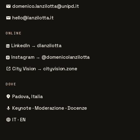
mail
domenico.lanzilotta@unipd.it
mail
hello@lanzilotta.it
ONLINE
LinkedIn → dlanzilotta
Instagram → @domenicolanzilotta
open_in_new
City Vision → cityvision.zone
DOVE
place
Padova, Italia
mic
Keynote · Moderazione · Docenze
language
IT · EN