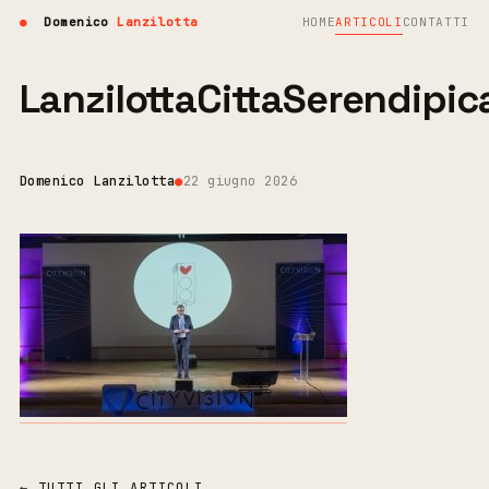
●
Domenico
Lanzilotta
HOME
ARTICOLI
CONTATTI
LanzilottaCittaSerendipic
Domenico Lanzilotta
●
22 giugno 2026
← TUTTI GLI ARTICOLI