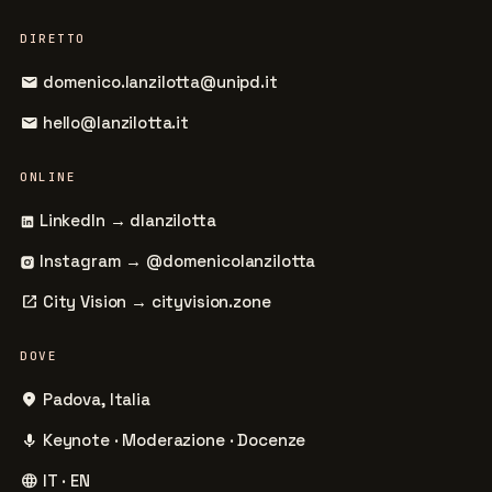
DIRETTO
mail
domenico.lanzilotta@unipd.it
mail
hello@lanzilotta.it
ONLINE
LinkedIn → dlanzilotta
Instagram → @domenicolanzilotta
open_in_new
City Vision → cityvision.zone
DOVE
place
Padova, Italia
mic
Keynote · Moderazione · Docenze
language
IT · EN