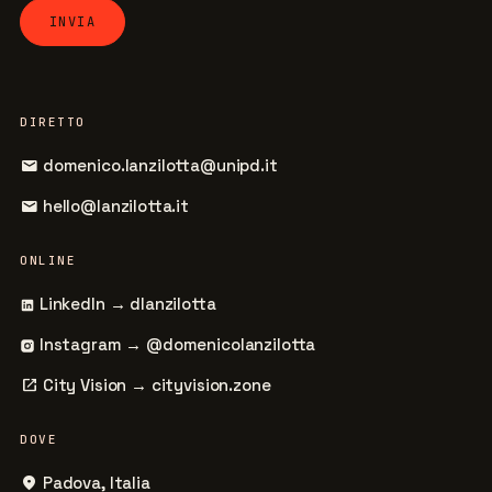
DIRETTO
mail
domenico.lanzilotta@unipd.it
mail
hello@lanzilotta.it
ONLINE
LinkedIn → dlanzilotta
Instagram → @domenicolanzilotta
open_in_new
City Vision → cityvision.zone
DOVE
place
Padova, Italia